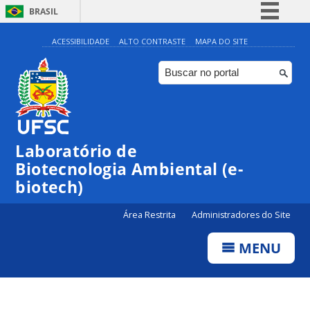
BRASIL
Simplifique!
ACESSIBILIDADE
ALTO CONTRASTE
MAPA DO SITE
Comunica BR
Participe
Acesso à informação
Legislação
Laboratório de
Canais
Biotecnologia Ambiental (e-
biotech)
Área Restrita
Administradores do Site
MENU