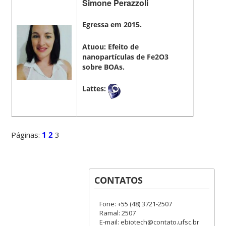
Simone Perazzoli
Egressa em 2015.
Atuou: Efeito de
nanopartículas de Fe2O3
sobre BOAs.
Lattes:
Páginas:
1
2
3
CONTATOS
Fone: +55 (48) 3721-2507
Ramal: 2507
E-mail: ebiotech@contato.ufsc.br