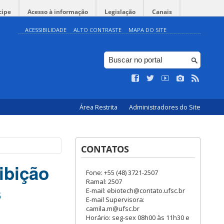
cipe
Acesso à informação
Legislação
Canais
ACESSIBILIDADE
ALTO CONTRASTE
MAPA DO SITE
Área Restrita
Administradores do Site
CONTATOS
ibição
Fone: +55 (48) 3721-2507
Ramal: 2507
s
E-mail: ebiotech@contato.ufsc.br
E-mail Supervisora:
camila.m@ufsc.br
Horário: seg-sex 08h00 às 11h30 e