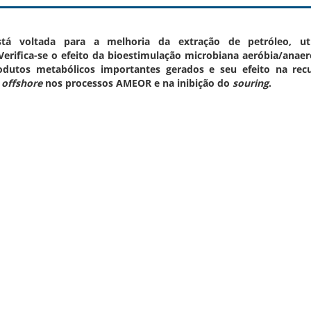
tá voltada para a melhoria da extração de petróleo, uti
erifica-se o efeito da bioestimulação microbiana aeróbia/anae
odutos metabólicos importantes gerados e seu efeito na rec
e
offshore
nos processos AMEOR e na inibição do
souring
.