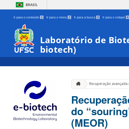
BRASIL
Ir para o conteúdo
1
Ir para o menu
2
Ir para a busca
3
Ir para o rodapé
4
Laboratório de Biot
biotech)
Recuperação avançada d
Recuperação
do “souring
(MEOR)