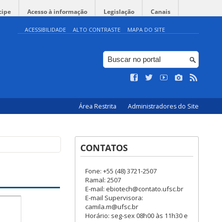
cipe
Acesso à informação
Legislação
Canais
ACESSIBILIDADE
ALTO CONTRASTE
MAPA DO SITE
Área Restrita
Administradores do Site
CONTATOS
Fone: +55 (48) 3721-2507
Ramal: 2507
E-mail: ebiotech@contato.ufsc.br
E-mail Supervisora:
camila.m@ufsc.br
s
Horário: seg-sex 08h00 às 11h30 e