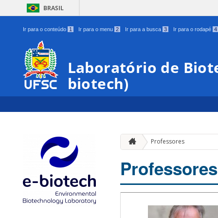
BRASIL
Ir para o conteúdo
1
Ir para o menu
2
Ir para a busca
3
Ir para o rodapé
4
Laboratório de Biot
biotech)
Professores
Professores