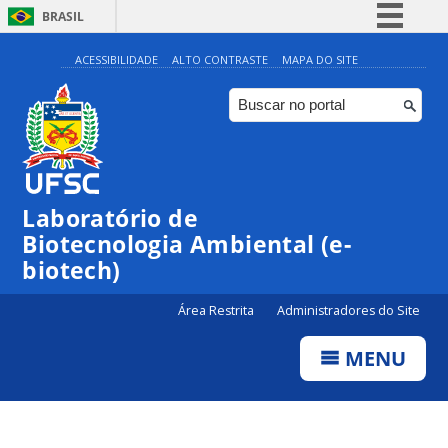
BRASIL
Simplifique!
ACESSIBILIDADE
ALTO CONTRASTE
MAPA DO SITE
Comunica BR
Participe
Acesso à informação
Legislação
Laboratório de
Canais
Biotecnologia Ambiental (e-
biotech)
Área Restrita
Administradores do Site
MENU