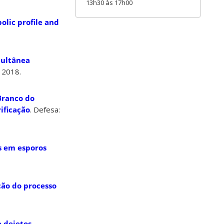
13h30 às 17h00
lic profile and
multânea
: 2018.
Branco do
ificação
. Defesa:
s em esporos
ção do processo
 dejetos