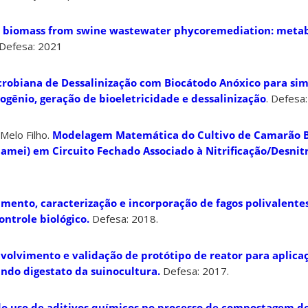
 biomass from swine wastewater phycoremediation: metabo
 Defesa: 2021
crobiana de Dessalinização com Biocátodo Anóxico para si
ogênio, geração de bioeletricidade e dessalinização
. Defesa
Melo Filho.
Modelagem Matemática do Cultivo de Camarão 
amei) em Circuito Fechado Associado à Nitrificação/Desnitr
amento, caracterização e incorporação de fagos polivalente
ntrole biológico.
Defesa: 2018.
volvimento e validação de protótipo de reator para aplica
ando digestato da suinocultura.
Defesa: 2017.
do uso de aditivos químicos no processo de compostagem de