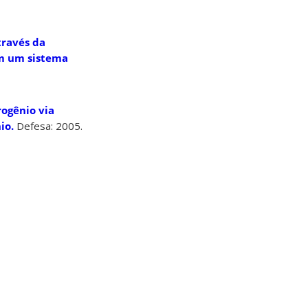
través da
em um sistema
rogênio via
io.
Defesa: 2005.