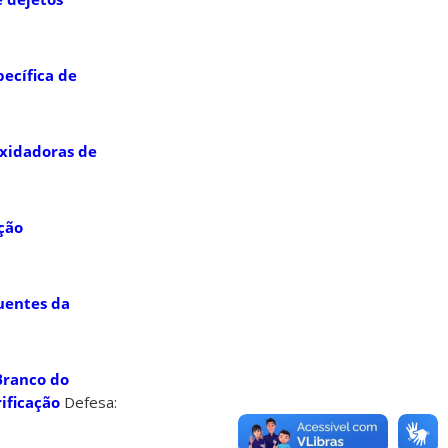
pecífica de
oxidadoras de
ção
luentes da
Branco do
ificação
Defesa: