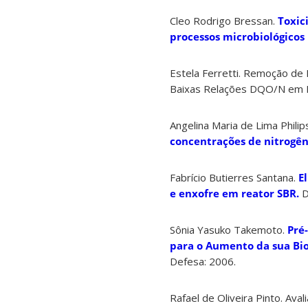
Cleo Rodrigo Bressan.
Toxic
processos microbiológicos
Estela Ferretti. Remoção de 
Baixas Relações DQO/N em R
Angelina Maria de Lima Philip
concentrações de nitrogên
Fabrício Butierres Santana.
E
e enxofre em reator SBR.
D
Sônia Yasuko Takemoto.
Pré
para o Aumento da sua Bio
Defesa: 2006.
Rafael de Oliveira Pinto. Av