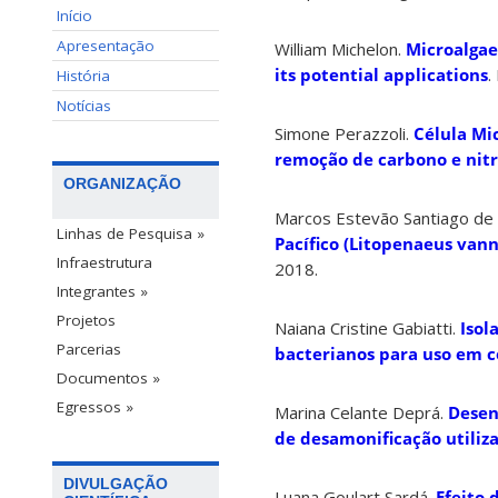
Início
Apresentação
William Michelon.
Microalgae
its potential applications
.
História
Notícias
Simone Perazzoli.
Célula Mi
remoção de carbono e nitr
ORGANIZAÇÃO
Marcos Estevão Santiago de 
Linhas de Pesquisa »
Pacífico (Litopenaeus vann
Infraestrutura
2018.
Integrantes »
Projetos
Naiana Cristine Gabiatti.
Isol
Parcerias
bacterianos para uso em co
Documentos »
Egressos »
Marina Celante Deprá.
Desen
de desamonificação utiliz
DIVULGAÇÃO
Luana Goulart Sardá.
Efeito 