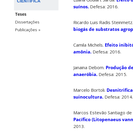
CIENTÍFICA
suínos.
Defesa: 2016.
Teses
Ricardo Luis Radis Steinmetz
Dissertações
biogás de substratos agrop
Publicações »
Camila Michels.
Efeito inibi
amônia.
Defesa: 2016.
Janaina Debom.
Produção de
anaeróbia.
Defesa: 2015.
Marcelo Bortoli.
Desnitrific
suinocultura.
Defesa: 2014.
Marcos Estevão Santiago de 
Pacífico (Litopenaeus vann
2013.