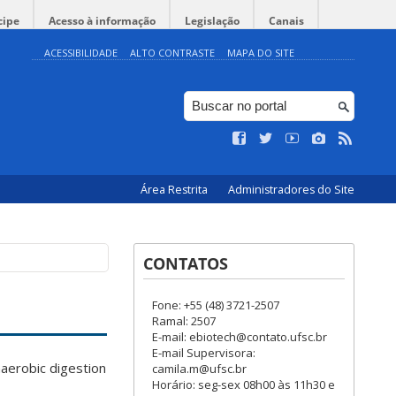
cipe
Acesso à informação
Legislação
Canais
ACESSIBILIDADE
ALTO CONTRASTE
MAPA DO SITE
Área Restrita
Administradores do Site
CONTATOS
Fone: +55 (48) 3721-2507
Ramal: 2507
E-mail: ebiotech@contato.ufsc.br
E-mail Supervisora:
naerobic digestion
camila.m@ufsc.br
Horário: seg-sex 08h00 às 11h30 e