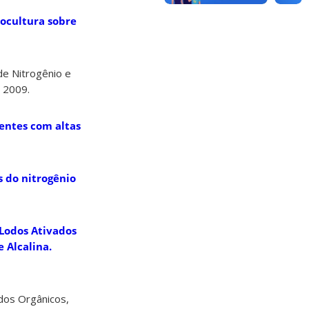
nocultura sobre
de Nitrogênio e
 2009.
uentes com altas
s do nitrogênio
 Lodos Ativados
 Alcalina.
idos Orgânicos,