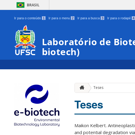
BRASIL
Ir para o conteúdo
1
Ir para o menu
2
Ir para a busca
3
Ir para o rodapé
4
Laboratório de Biot
biotech)
Teses
Teses
Maikon Kelbert. Antineoplasti
and potential degradation vi