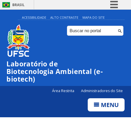
BRASIL
Simplifique!
ACESSIBILIDADE
ALTO CONTRASTE
MAPA DO SITE
Comunica BR
Participe
Acesso à informação
Legislação
Laboratório de
Canais
Biotecnologia Ambiental (e-
biotech)
Área Restrita
Administradores do Site
MENU