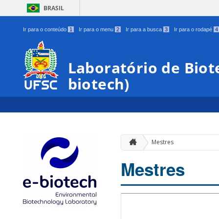
BRASIL
Ir para o conteúdo
1
Ir para o menu
2
Ir para a busca
3
Ir para o rodapé
4
Laboratório de Biot
biotech)
Mestres
Mestres