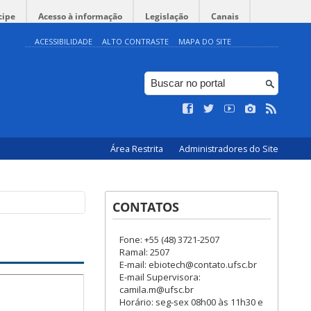
cipe
Acesso à informação
Legislação
Canais
ACESSIBILIDADE
ALTO CONTRASTE
MAPA DO SITE
Área Restrita
Administradores do Site
CONTATOS
Fone: +55 (48) 3721-2507
Ramal: 2507
E-mail: ebiotech@contato.ufsc.br
E-mail Supervisora:
camila.m@ufsc.br
Horário: seg-sex 08h00 às 11h30 e