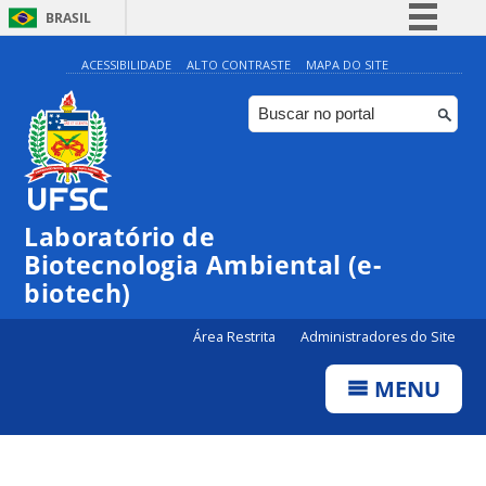
BRASIL
Simplifique!
ACESSIBILIDADE
ALTO CONTRASTE
MAPA DO SITE
Comunica BR
Participe
Acesso à informação
Legislação
Laboratório de
Canais
Biotecnologia Ambiental (e-
biotech)
Área Restrita
Administradores do Site
MENU