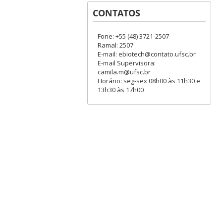
CONTATOS
Fone: +55 (48) 3721-2507
Ramal: 2507
E-mail: ebiotech@contato.ufsc.br
E-mail Supervisora:
camila.m@ufsc.br
Horário: seg-sex 08h00 às 11h30 e
13h30 às 17h00