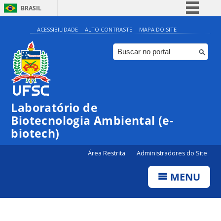
BRASIL
Simplifique!
ACESSIBILIDADE
ALTO CONTRASTE
MAPA DO SITE
Comunica BR
Participe
Acesso à informação
Legislação
Laboratório de
Canais
Biotecnologia Ambiental (e-
biotech)
Área Restrita
Administradores do Site
MENU