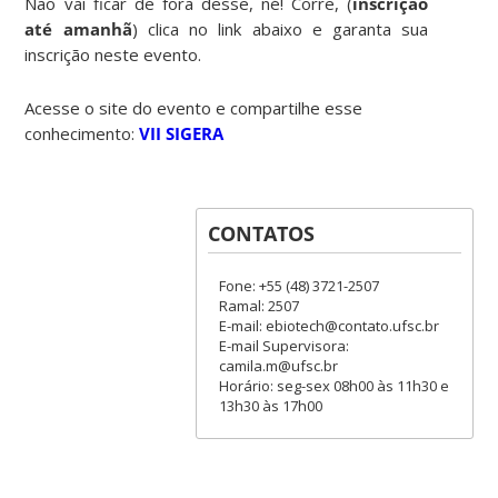
Não vai ficar de fora desse, né! Corre, (
inscrição
até amanhã
) clica no link abaixo e garanta sua
inscrição neste evento.
Acesse o site do evento e compartilhe esse
conhecimento:
VII SIGERA
CONTATOS
Fone: +55 (48) 3721-2507
Ramal: 2507
E-mail: ebiotech@contato.ufsc.br
E-mail Supervisora:
camila.m@ufsc.br
Horário: seg-sex 08h00 às 11h30 e
13h30 às 17h00