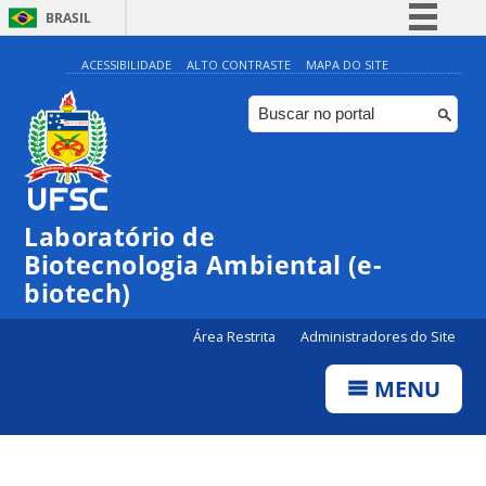
BRASIL
Simplifique!
ACESSIBILIDADE
ALTO CONTRASTE
MAPA DO SITE
Comunica BR
Participe
Acesso à informação
Legislação
Laboratório de
Canais
Biotecnologia Ambiental (e-
biotech)
Área Restrita
Administradores do Site
MENU